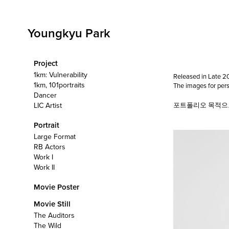
Youngkyu Park
Project
1km: Vulnerability
Released in Late 2
1km, 101portraits
The images for perso
Dancer
LIC Artist
포트폴리오 목적으로
Portrait
Large Format
RB Actors
Work I
Work II
Movie Poster
Movie Still
The Auditors
The Wild